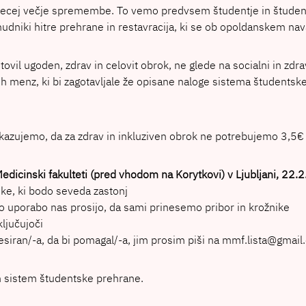
 precej večje spremembe. To vemo predvsem študentje in študentk
dniki hitre prehrane in restavracija, ki se ob opoldanskem naval
il ugoden, zdrav in celovit obrok, ne glede na socialni in zdra
h menz, ki bi zagotavljale že opisane naloge sistema študentske
okazujemo, da za zdrav in inkluziven obrok ne potrebujemo 3,5€ 
edicinski fakulteti (pred vhodom na Korytkovi) v Ljubljani, 22
oke, ki bodo seveda zastonj
o uporabo nas prosijo, da sami prinesemo pribor in krožnike
ključujoči
teresiran/-a, da bi pomagal/-a, jim prosim piši na mmf.lista@gmai
n sistem študentske prehrane.