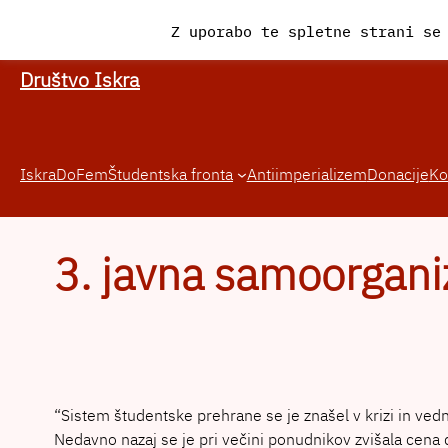
Preskoči
Z uporabo te spletne strani se
na
vsebino
Društvo Iskra
Iskra
DoFem
Študentska fronta
Antiimperializem
Donacije
Ko
3. javna samoorgan
“Sistem študentske prehrane se je znašel v krizi in ved
Nedavno nazaj se je pri večini ponudnikov zvišala cena d