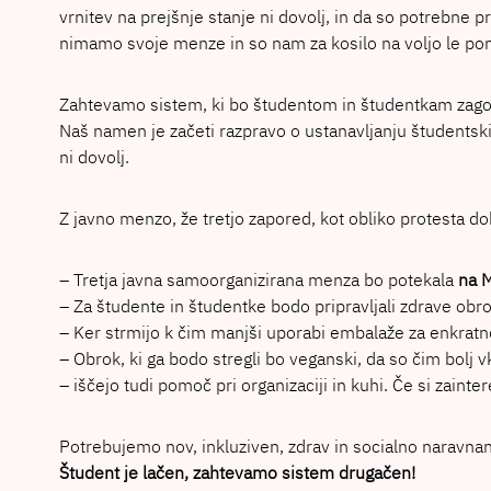
vrnitev na prejšnje stanje ni dovolj, in da so potrebne
nimamo svoje menze in so nam za kosilo na voljo le ponu
Zahtevamo sistem, ki bo študentom in študentkam zagotov
Naš namen je začeti razpravo o ustanavljanju študentski
ni dovolj.
Z javno menzo, že tretjo zapored, kot obliko protesta d
– Tretja javna samoorganizirana menza bo potekala
na M
– Za študente in študentke bodo pripravljali zdrave obr
– Ker strmijo k čim manjši uporabi embalaže za enkratn
– Obrok, ki ga bodo stregli bo veganski, da so čim bolj v
– iščejo tudi pomoč pri organizaciji in kuhi. Če si zain
Potrebujemo nov, inkluziven, zdrav in socialno naravna
Študent je lačen, zahtevamo sistem drugačen!