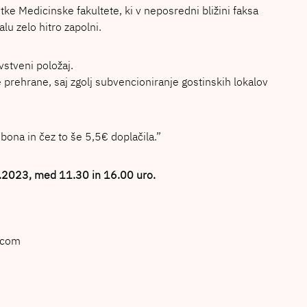
e Medicinske fakultete, ki v neposredni bližini faksa
u zelo hitro zapolni.
vstveni položaj.
 prehrane, saj zgolj subvencioniranje gostinskih lokalov
bona in čez to še 5,5€ doplačila.”
.2.2023, med 11.30 in 16.00 uro.
l.com