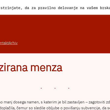
 strinjate, da za pravilno delovanje na vašem brs
ntakt
Arhiv
izirana menza
no manj dosega namen, s katerim je bil zastavljen – zagotoviti 
oplačila, čemur so sledile obljube o povišanju subvencije, da se