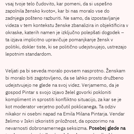
vsaj tvoje telo čudovito, kar pomeni, da si uspešno
zapolnila žensko kvoto«, kar bi nas moralo vse do
zadnjega pošteno razburiti. Ne samo, da izpostavljanje
videza v tem kontekstu ženske zbanalizira in objektificira v
okraske, katerih namen je izključno polepšati dogodek –
ta izjava implicitno upravičuje pomanjkanje žensk v
politiki, dokler tiste, ki se politično udejstvujejo, ustrezajo
lepotnim standardom.
Veljati pa bi seveda moralo povsem nasprotno. Ženskam
bi moralo biti zagotovljeno, da se lahko prosto družbeno
udejstvujejo ne glede na svoj videz. Verjamemo, da je
gospod Pintar s svojo izjavo želel govorki pokloniti
kompliment in sprostiti konfliktno situacijo, za kar se je
kot moderator verjetno počutil poklicanega. Ta odziv
nikakor ni osebni napad na Emila Milana Pintarja. Vendar
želimo v Iskri izkoristiti priložnost, da opozorimo na
nevarnosti dobronamernega seksizma.
Posebej glede na