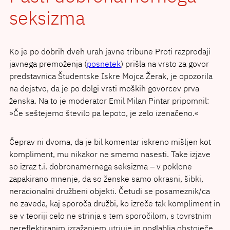
seksizma
Ko je po dobrih dveh urah javne tribune Proti razprodaji
javnega premoženja (
posnetek
) prišla na vrsto za govor
predstavnica Študentske Iskre Mojca Žerak, je opozorila
na dejstvo, da je po dolgi vrsti moških govorcev prva
ženska. Na to je moderator Emil Milan Pintar pripomnil:
»Če seštejemo število pa lepoto, je zelo izenačeno.«
Čeprav ni dvoma, da je bil komentar iskreno mišljen kot
kompliment, mu nikakor ne smemo nasesti. Take izjave
so izraz t.i. dobronamernega seksizma – v poklone
zapakirano mnenje, da so ženske samo okrasni, šibki,
neracionalni družbeni objekti. Četudi se posameznik/ca
ne zaveda, kaj sporoča družbi, ko izreče tak kompliment in
se v teoriji celo ne strinja s tem sporočilom, s tovrstnim
nereflektiranim izražanjem utrjuje in poglablja obstoječe