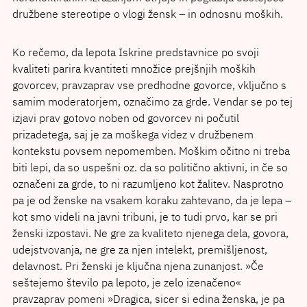
družbene stereotipe o vlogi žensk – in odnosnu moških.
Ko rečemo, da lepota Iskrine predstavnice po svoji
kvaliteti parira kvantiteti množice prejšnjih moških
govorcev, pravzaprav vse predhodne govorce, vključno s
samim moderatorjem, označimo za grde. Vendar se po tej
izjavi prav gotovo noben od govorcev ni počutil
prizadetega, saj je za moškega videz v družbenem
kontekstu povsem nepomemben. Moškim očitno ni treba
biti lepi, da so uspešni oz. da so politično aktivni, in če so
označeni za grde, to ni razumljeno kot žalitev. Nasprotno
pa je od ženske na vsakem koraku zahtevano, da je lepa –
kot smo videli na javni tribuni, je to tudi prvo, kar se pri
ženski izpostavi. Ne gre za kvaliteto njenega dela, govora,
udejstvovanja, ne gre za njen intelekt, premišljenost,
delavnost. Pri ženski je ključna njena zunanjost. »Če
seštejemo število pa lepoto, je zelo izenačeno«
pravzaprav pomeni »Dragica, sicer si edina ženska, je pa