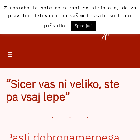
Preskoči
Z uporabo te spletne strani se strinjate, da za
na
pravilno delovanje na vašem brskalniku hrani
vsebino
Društvo Iskra
piškotke
Sprejmi
“Sicer vas ni veliko, ste
pa vsaj lepe”
Pasti dobronamernega