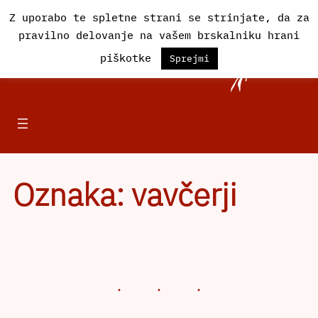
Preskoči
Z uporabo te spletne strani se strinjate, da za
na
pravilno delovanje na vašem brskalniku hrani
vsebino
Društvo Iskra
piškotke
Sprejmi
Oznaka:
vavčerji