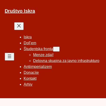
Preskoči
na
Društvo Iskra
vsebino
Iskra
DoFem
Študentska fronta
Menze zdaj!
Delovna skupina za javno infrastrukturo
Antiimperializem
Donacije
Kontakt
Arhiv