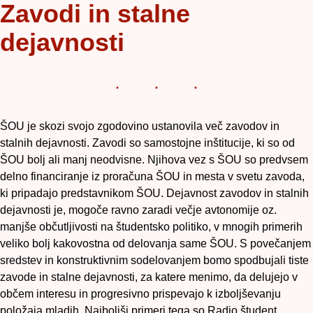
Zavodi in stalne
dejavnosti
ŠOU je skozi svojo zgodovino ustanovila več zavodov in
stalnih dejavnosti. Zavodi so samostojne inštitucije, ki so od
ŠOU bolj ali manj neodvisne. Njihova vez s ŠOU so predvsem
delno financiranje iz proračuna ŠOU in mesta v svetu zavoda,
ki pripadajo predstavnikom ŠOU. Dejavnost zavodov in stalnih
dejavnosti je, mogoče ravno zaradi večje avtonomije oz.
manjše občutljivosti na študentsko politiko, v mnogih primerih
veliko bolj kakovostna od delovanja same ŠOU. S povečanjem
sredstev in konstruktivnim sodelovanjem bomo spodbujali tiste
zavode in stalne dejavnosti, za katere menimo, da delujejo v
občem interesu in progresivno prispevajo k izboljševanju
položaja mladih. Najboljši primeri tega so Radio študent,