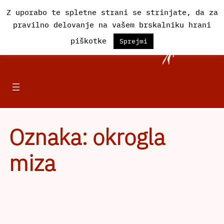
Preskoči
Z uporabo te spletne strani se strinjate, da za
na
pravilno delovanje na vašem brskalniku hrani
vsebino
Društvo Iskra
piškotke
Sprejmi
Oznaka:
okrogla
miza