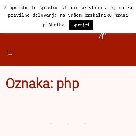
Preskoči
Z uporabo te spletne strani se strinjate, da za
na
pravilno delovanje na vašem brskalniku hrani
vsebino
Društvo Iskra
piškotke
Sprejmi
Oznaka:
php