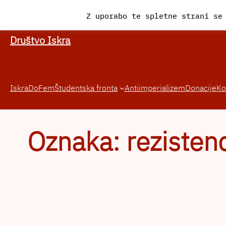
Preskoči
Z uporabo te spletne strani se
na
vsebino
Društvo Iskra
Iskra
DoFem
Študentska fronta
Antiimperializem
Donacije
Ko
Oznaka:
rezisten