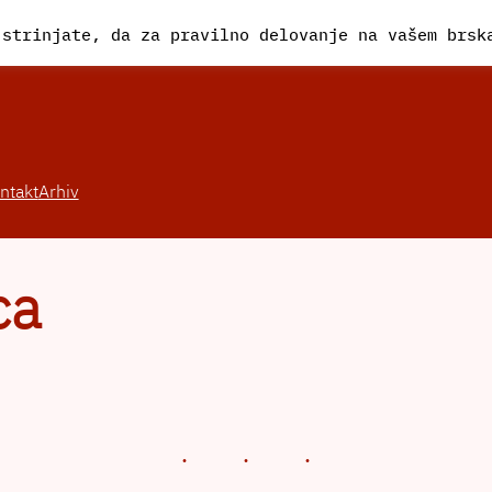
 strinjate, da za pravilno delovanje na vašem brs
ntakt
Arhiv
ca