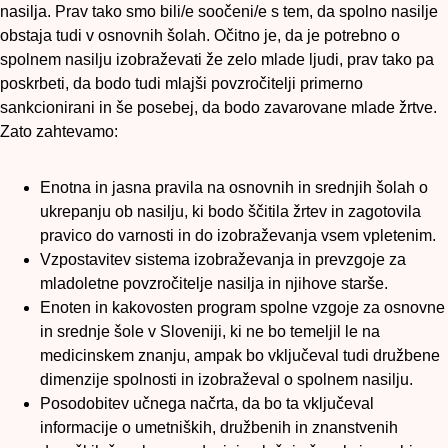
nasilja. Prav tako smo bili/e soočeni/e s tem, da spolno nasilje
obstaja tudi v osnovnih šolah. Očitno je, da je potrebno o
spolnem nasilju izobraževati že zelo mlade ljudi, prav tako pa
poskrbeti, da bodo tudi mlajši povzročitelji primerno
sankcionirani in še posebej, da bodo zavarovane mlade žrtve.
Zato zahtevamo:
Enotna in jasna pravila na osnovnih in srednjih šolah o
ukrepanju ob nasilju, ki bodo ščitila žrtev in zagotovila
pravico do varnosti in do izobraževanja vsem vpletenim.
Vzpostavitev sistema izobraževanja in prevzgoje za
mladoletne povzročitelje nasilja in njihove starše.
Enoten in kakovosten program spolne vzgoje za osnovne
in srednje šole v Sloveniji, ki ne bo temeljil le na
medicinskem znanju, ampak bo vključeval tudi družbene
dimenzije spolnosti in izobraževal o spolnem nasilju.
Posodobitev učnega načrta, da bo ta vključeval
informacije o umetniških, družbenih in znanstvenih