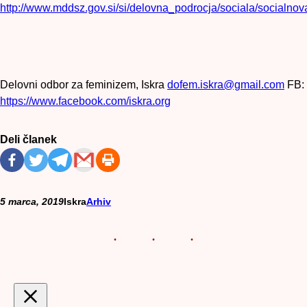
http://www.mddsz.gov.si/si/delovna_podrocja/sociala/socialnov
Delovni odbor za feminizem, Iskra
dofem.iskra@gmail.com
FB:
https://www.facebook.com/iskra.org
Deli članek
5 marca, 2019
Iskra
Arhiv