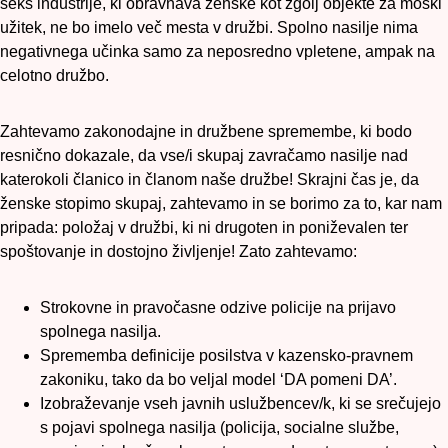
seks industrije, ki obravnava ženske kot zgolj objekte za moški
užitek, ne bo imelo več mesta v družbi. Spolno nasilje nima
negativnega učinka samo za neposredno vpletene, ampak na
celotno družbo.
Zahtevamo zakonodajne in družbene spremembe, ki bodo
resnično dokazale, da vse/i skupaj zavračamo nasilje nad
katerokoli članico in članom naše družbe! Skrajni čas je, da
ženske stopimo skupaj, zahtevamo in se borimo za to, kar nam
pripada: položaj v družbi, ki ni drugoten in poniževalen ter
spoštovanje in dostojno življenje! Zato zahtevamo:
Strokovne in pravočasne odzive policije na prijavo
spolnega nasilja.
Sprememba definicije posilstva v kazensko-pravnem
zakoniku, tako da bo veljal model ‘DA pomeni DA’.
Izobraževanje vseh javnih uslužbencev/k, ki se srečujejo
s pojavi spolnega nasilja (policija, socialne službe,