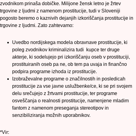
zvodnikom prinaša dobičke. Milijone žensk letno je žrtev
trgovine z ljudmi z namenom prostitucije, tudi v Sloveniji
pogosto beremo o kaznivih dejanjih izkoriščanja prostitucije in
trgovine z ljudmi. Zato zahtevamo:
Uvedbo nordijskega modela obravnave prostitucije, ki
poleg zvodnikov kriminalizira tudi kupce ter druge
akterje, ki sodelujejo pri izkoriščanju oseb v prostituciji,
prostituiranih oseb pa ne, ob tem pa uvaja in finančno
podpira programe izhoda iz prostitucije.
Izobraževalne programe o značilnostih in posledicah
prostitucije za vse javne uslužbenke/ce, ki se pri svojem
delu srečujejo z žrtvami prostitucije, ter programe
osveščanja o realnosti prostitucije, namenjene mladim
fantom z namenom preseganja stereotipov in
senzibiliziranja možnih uporabnikov.
*Vir: