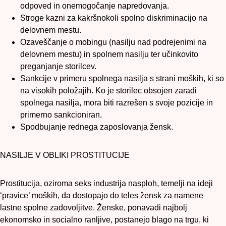
odpoved in onemogočanje napredovanja.
Stroge kazni za kakršnokoli spolno diskriminacijo na
delovnem mestu.
Ozaveščanje o mobingu (nasilju nad podrejenimi na
delovnem mestu) in spolnem nasilju ter učinkovito
preganjanje storilcev.
Sankcije v primeru spolnega nasilja s strani moških, ki so
na visokih položajih. Ko je storilec obsojen zaradi
spolnega nasilja, mora biti razrešen s svoje pozicije in
primerno sankcioniran.
Spodbujanje rednega zaposlovanja žensk.
NASILJE V OBLIKI PROSTITUCIJE
Prostitucija, oziroma seks industrija nasploh, temelji na ideji
‘pravice’ moških, da dostopajo do teles žensk za namene
lastne spolne zadovoljitve. Ženske, ponavadi najbolj
ekonomsko in socialno ranljive, postanejo blago na trgu, ki