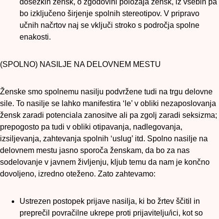
dosežkih žensk, o zgodovini položaja žensk, iz vsebin pa
bo izključeno širjenje spolnih stereotipov. V pripravo
učnih načrtov naj se vključi stroko s področja spolne
enakosti.
(SPOLNO) NASILJE NA DELOVNEM MESTU
Ženske smo spolnemu nasilju podvržene tudi na trgu delovne
sile. To nasilje se lahko manifestira ‘le’ v obliki nezaposlovanja
žensk zaradi potenciala zanositve ali pa zgolj zaradi seksizma;
prepogosto pa tudi v obliki otipavanja, nadlegovanja,
izsiljevanja, zahtevanja spolnih ‘uslug’ itd. Spolno nasilje na
delovnem mestu jasno sporoča ženskam, da bo za nas
sodelovanje v javnem življenju, kljub temu da nam je končno
dovoljeno, izredno oteženo. Zato zahtevamo:
Ustrezen postopek prijave nasilja, ki bo žrtev ščitil in
preprečil povračilne ukrepe proti prijavitelju/ici, kot so