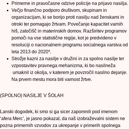
Primerne in pravočasne odzive policije na prijavo nasilja.
Večjo finančno podporo društvom, skupinam in
organizacijam, ki se borijo proti nasilju nad ženskami in
otroki ter pomagajo žrtvam. Povečanje kapacitet varnih
hiš, zatočišč in materinskih domov. Razširitev programov
pomoči na vse statistične regije, kot je predvideno v
resoluciji o nacionalnem programu socialnega varstva od
leta 2013 do 2020*.
Strožje kazni za nasilje v družini in za spolno nasilje ter
vzpostavitev pravnega mehanizma, ki bo nasilneža
umaknil iz okolja, v katerem je povzročil nasilno dejanje.
Na prvem mestu mora biti varnost žrtve.
(SPOLNO) NASILJE V ŠOLAH
Lanski dogodek, ki smo si ga sicer zapomnili pod imenom
‘afera Merc’, je jasno pokazal, da naš izobraževalni sistem ne
pozna primernih vzvodov za ukrepanje v primerih spolnega