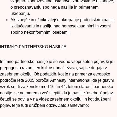
vzgojno-izobraževalne ustanove, zdravstvene ustanove),
o prepoznavanju spolnega nasilja in primernem
ukrepanju.
Aktivnejše in učinkovitejše ukrepanje proti diskriminaciji,
izključevanju in nasilju nad homoseksualnimi in vsemi
spolno nekonformnimi osebami.
INTIMNO-PARTNERSKO NASILJE
Intimno-partnersko nasilje je še vedno vseprisoten pojav, ki je
prepogosto razumljen kot ‘osebna’ težava, saj se dogaja v
zasebnem okolju. Ob podatkih, kot je na primer za evropsko
področje leta 2005 poročal Amnesty International, da je glavni
vzrok smrti za ženske med 16. in 44. letom starosti partnersko
nasilje, se ne moremo več slepiti, da je nasilje ‘oseben’ pojav,
četudi se odvija v na videz zasebnem okolju. In kot družbeni
pojav, terja tudi družbeni odziv. Zato zahtevamo: