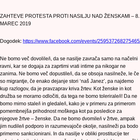
ZAHTEVE PROTESTA PROTI NASILJU NAD ŽENSKAMI – 8.
MAREC 2019
Dogodek:
https://www.facebook.com/events/259537268275465
Ne bomo več dovolile/i, da se nasilje zavrača samo na načelni
ravni, kar se dogaja za zaprtimi vrati intime pa nikogar ne
zanima. Ne bomo več dopustile/i, da se obsoja nasilneže, le če
so migrantje, če enako dejanje stori ‘naš Janez’, pa najdemo
kup razlogov, da je pravzaprav kriva žrtev. Kot ženske in kot
družba se moramo odločiti, da tega ne bomo tolerirale/i! Da ne
bomo mirno stale/i in gledale/i, kako je v primeru za primerom
pomembnejša prihodnost moškega kot pa posledice za
njegove žrtve – ženske. Da ne bomo dvomile/i v žrtve, ampak
jim nudile/i podporo in razumevajoče okolje, nasilneži pa bodo
primerno sankcionirani. In da nasilje v obliki prostitucije ter