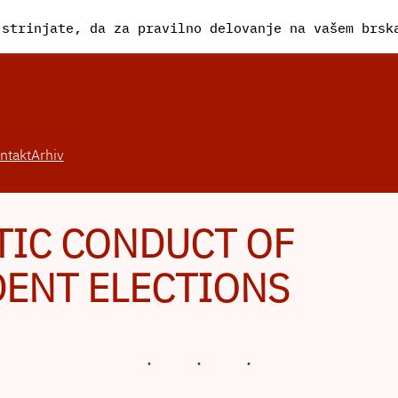
 strinjate, da za pravilno delovanje na vašem brs
ntakt
Arhiv
TIC CONDUCT OF
ENT ELECTIONS