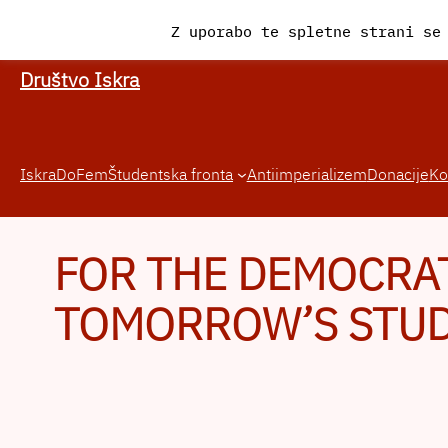
Preskoči
Z uporabo te spletne strani se
na
vsebino
Društvo Iskra
Iskra
DoFem
Študentska fronta
Antiimperializem
Donacije
Ko
FOR THE DEMOCRA
TOMORROW’S STUD