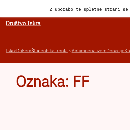
Preskoči
Z uporabo te spletne strani se
na
vsebino
Društvo Iskra
Iskra
DoFem
Študentska fronta
Antiimperializem
Donacije
Ko
Oznaka:
FF