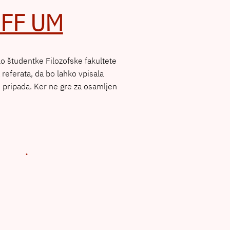
n FF UM
lo študentke Filozofske fakultete
 referata, da bo lahko vpisala
e pripada. Ker ne gre za osamljen