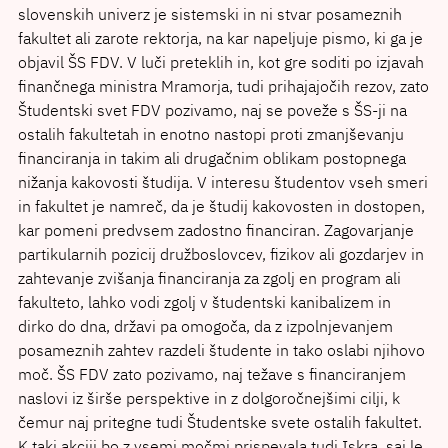
slovenskih univerz je sistemski in ni stvar posameznih
fakultet ali zarote rektorja, na kar napeljuje pismo, ki ga je
objavil ŠS FDV. V luči preteklih in, kot gre soditi po izjavah
finančnega ministra Mramorja, tudi prihajajočih rezov, zato
Študentski svet FDV pozivamo, naj se poveže s ŠS-ji na
ostalih fakultetah in enotno nastopi proti zmanjševanju
financiranja in takim ali drugačnim oblikam postopnega
nižanja kakovosti študija. V interesu študentov vseh smeri
in fakultet je namreč, da je študij kakovosten in dostopen,
kar pomeni predvsem zadostno financiran. Zagovarjanje
partikularnih pozicij družboslovcev, fizikov ali gozdarjev in
zahtevanje zvišanja financiranja za zgolj en program ali
fakulteto, lahko vodi zgolj v študentski kanibalizem in
dirko do dna, državi pa omogoča, da z izpolnjevanjem
posameznih zahtev razdeli študente in tako oslabi njihovo
moč. ŠS FDV zato pozivamo, naj težave s financiranjem
naslovi iz širše perspektive in z dolgoročnejšimi cilji, k
čemur naj pritegne tudi Študentske svete ostalih fakultet.
K taki akciji bo z vsemi močmi prispevala tudi Iskra, saj le