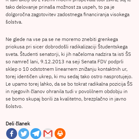
tako delovanje prinaša možnost za uspeh, to pa je
dolgoročna zagotovitev zadostnega financiranja visokega
šolstva.
Ne glede na vse pa se ne moremo znebiti grenkega
priokusa pri sicer dobrodošli radikalizaciji Študentskega
sveta. Študenti senatorji, ki jih načeloma nadzira ta isti ŠS
so namreč lani, 9.12.2013 na seji Senata FDV podprli
sklep o 10 odstotnem linearnem znižanju kontaktnih ur,
torej identičen ukrep, ki mu sedaj tako ostro nasprotujejo.
Le upamo torej lahko, da se bo tokrat radikalna pozicija ŠS
in njegovih članov ohranila tudi v povolilnem obdobju in
se bomo skupaj borili za kvalitetno, brezplačno in javno
šolstvo.
Deli članek