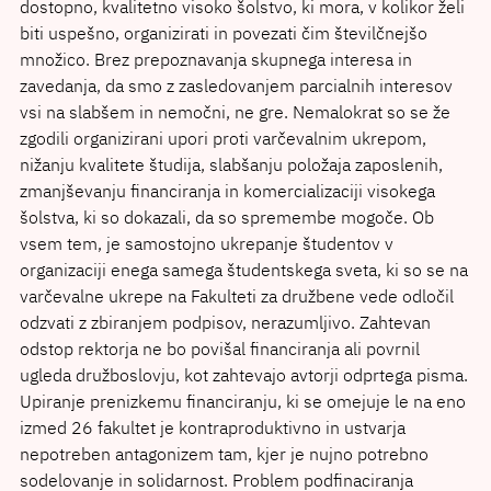
dostopno, kvalitetno visoko šolstvo, ki mora, v kolikor želi
biti uspešno, organizirati in povezati čim številčnejšo
množico. Brez prepoznavanja skupnega interesa in
zavedanja, da smo z zasledovanjem parcialnih interesov
vsi na slabšem in nemočni, ne gre. Nemalokrat so se že
zgodili organizirani upori proti varčevalnim ukrepom,
nižanju kvalitete študija, slabšanju položaja zaposlenih,
zmanjševanju financiranja in komercializaciji visokega
šolstva, ki so dokazali, da so spremembe mogoče. Ob
vsem tem, je samostojno ukrepanje študentov v
organizaciji enega samega študentskega sveta, ki so se na
varčevalne ukrepe na Fakulteti za družbene vede odločil
odzvati z zbiranjem podpisov, nerazumljivo. Zahtevan
odstop rektorja ne bo povišal financiranja ali povrnil
ugleda družboslovju, kot zahtevajo avtorji odprtega pisma.
Upiranje prenizkemu financiranju, ki se omejuje le na eno
izmed 26 fakultet je kontraproduktivno in ustvarja
nepotreben antagonizem tam, kjer je nujno potrebno
sodelovanje in solidarnost. Problem podfinaciranja