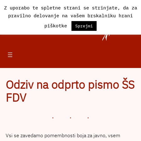
Preskoči
Z uporabo te spletne strani se strinjate, da za
na
pravilno delovanje na vašem brskalniku hrani
vsebino
Društvo Iskra
piškotke
Sprejmi
Odziv na odprto pismo ŠS
FDV
Vsi se zavedamo pomembnosti boja za javno, vsem