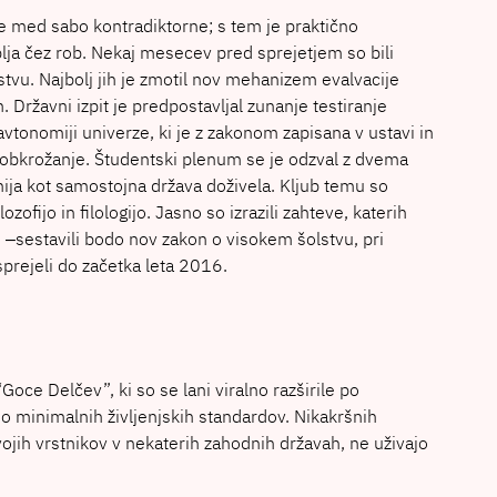
čke med sabo kontradiktorne; s tem je praktično
plja čez rob. Nekaj mesecev pred sprejetjem so bili
vu. Najbolj jih je zmotil nov mehanizem evalvacije
 Državni izpit je predpostavljal zunanje testiranje
avtonomiji univerze, ki je z zakonom zapisana v ustavi in
a obkrožanje. Študentski plenum se je odzval z dvema
ija kot samostojna država doživela. Kljub temu so
fijo in filologijo. Jasno so izrazili zahteve, katerih
i ‒sestavili bodo nov zakon o visokem šolstvu, pri
prejeli do začetka leta 2016.
ce Delčev”, ki so se lani viralno razširile po
jo minimalnih življenjskih standardov. Nikakršnih
vojih vrstnikov v nekaterih zahodnih državah, ne uživajo