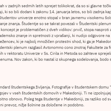
ah v zadnjih sedmih letih sprejet tolikokrat, da so si glavne to
ki so bili dodani k zakonu 14. januarja letos, so bili zadnja ka
študentov univerze enotno stopal v bran javnemu visokemu šolst
anje znanja. Študentje so se takrat povezali v Študentski plenum.
 koncept je problematičen z dveh vidikov: prvič, stopa nasproti 
akademsko znanje in spretnosti z vprašanji, ki nudijo odgovore n
žencev, ki je najbolj množičen protestni shod, ki ga je Makedon
ntski plenum razglasil Avtonomno cono znotraj Fakultete za filozo
h v rektoratu Univerze v Ss. Cirila in Metoda so zahteve sprejel
lenuma. Nov zakon, ki bo nastal iz skupnega sodelovanja, bodo s
dard študentskega življenja. Fotografije v študentskem domu “Go
gojev v vseh študentskih domovih v Makedoniji. Ti ne izpolnjuje
bitno obnovo. Poleg tega študentje v Makedoniji, za razliko od s
vni prevoz, nižje šolnine za določene in podobno.