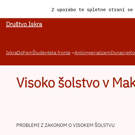
Preskoči
Z uporabo te spletne strani se
na
vsebino
Društvo Iskra
Iskra
DoFem
Študentska fronta
Antiimperializem
Donacije
Ko
Visoko šolstvo v Mak
PROBLEMI Z ZAKONOM O VISOKEM ŠOLSTVU