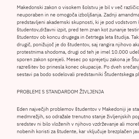
Makedonski zakon o visokem šolstvu je bil v več različic
neuporaben in ne omogoča izboljšanja. Zadnji amandmaji, 
predstavljeni akademski skupnosti, ki je pod vodstvom 
študentov,državni izpit, pred tem znan kot zunanje testir
študentov ob koncu drugega in četrtega leta študija. Tak
drugič, ponižujoč je do študentov, saj rangira njihovo 
protestnima shodoma, drugi od teh je imel 10.000 udele
sporen zakon sprejeli. Mesec po sprejetju zakona je Štude
razrešitev bo prinesla konec okupacije. Po dveh srečanji
sestavi pa bodo sodelovali predstavniki Študentskega p
PROBLEMI S STANDARDOM ŽIVLJENJA
Eden največjih problemov študentov v Makedoniji je stan
medmrežjih, so odražale trenutno stanje življenjskih po
sredstev ni bilo vloženih v njihovo vzdrževanje ali more
nobenih koristi za študente, kar vključuje brezplačen ja