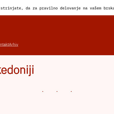
 strinjate, da za pravilno delovanje na vašem brs
ntakt
Arhiv
edoniji